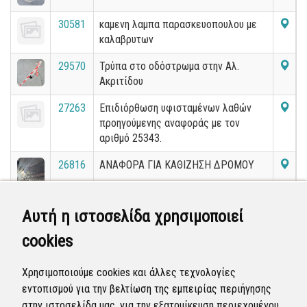
30581
καμενη λαμπα παρασκευοπουλου με
καλαβρυτων
29570
Τρύπα στο οδόστρωμα στην Αλ.
Ακριτίδου
27263
Επιδιόρθωση υφισταμένων λαθών
προηγούμενης αναφοράς με τον
αριθμό 25343.
26816
ΑΝΑΦΟΡΑ ΓΙΑ ΚΑΘΙΖΗΣΗ ΔΡΟΜΟΥ
26728
πάρα πολλά σκουπίδια στην
Αυτή η ιστοσελίδα χρησιμοποιεί
Κονίτσης
cookies
26727
χαλασμένος σύρτης στη Σκρα
Χρησιμοποιούμε cookies και άλλες τεχνολογίες
26726
Ελλειπής κατασκευή σχάρας ομβρίων
εντοπισμού για την βελτίωση της εμπειρίας περιήγησης
στην ιστοσελίδα μας, για την εξατομίκευση περιεχομένου