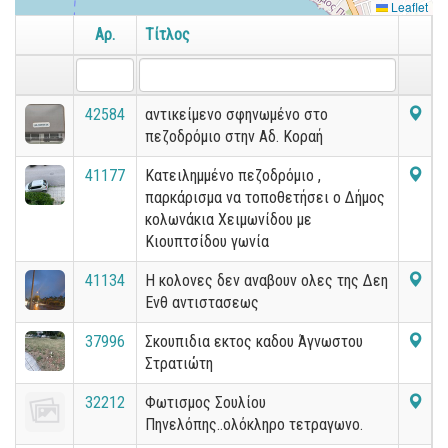
Leaflet
Αρ.
Τίτλος
42584
αντικείμενο σφηνωμένο στο
πεζοδρόμιο στην Αδ. Κοραή
41177
Κατειλημμένο πεζοδρόμιο ,
παρκάρισμα να τοποθετήσει ο Δήμος
κολωνάκια Χειμωνίδου με
Κιουπτσίδου γωνία
41134
Η κολονες δεν αναβουν ολες της Δεη
Ενθ αντιστασεως
37996
Σκουπιδια εκτος καδου Άγνωστου
Στρατιώτη
32212
Φωτισμος Σουλίου
Πηνελόπης..ολόκληρο τετραγωνο.