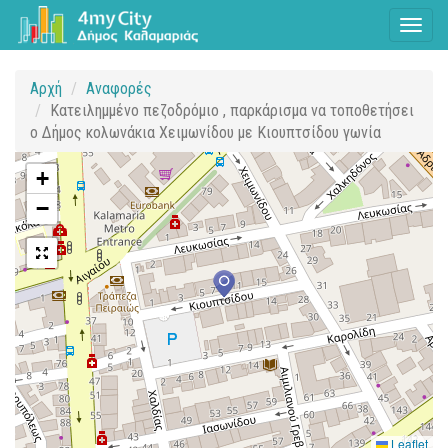
Toggl
naviga
Αρχή
Αναφορές
Κατειλημμένο πεζοδρόμιο , παρκάρισμα να τοποθετήσει
ο Δήμος κολωνάκια Χειμωνίδου με Κιουπτσίδου γωνία
+
−
Leaflet