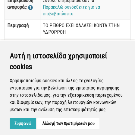
Επιβεβαίωση
Σύνολο επιβεβαιώσεων:
0
αναφοράς
Παρακαλώ συνδεθείτε για να
επιβεβαιώσετε
Περιγραφή
ΤΟ ΡΕΙΘΡΟ ΕΧΕΙ ΧΑΛΑΣΕΙ ΚΟΝΤΑ ΣΤΗΝ
ΥΔΡΟΡΡΟΗ
Κατηγορία
Αυτοψία
Αυτή η ιστοσελίδα χρησιμοποιεί
Διεύθυνση
ΚΥΖΙΚΟΥ 25-27
cookies
Κατάσταση
Νέα
Προβολή
Δημόσια
Χρησιμοποιούμε cookies και άλλες τεχνολογίες
εντοπισμού για την βελτίωση της εμπειρίας περιήγησης
Δημιουργήθηκε
31 Οκτ 2024, 1:11:17 μ.μ.
στην ιστοσελίδα μας, για την εξατομίκευση περιεχομένου
και διαφημίσεων, την παροχή λειτουργιών κοινωνικών
Ενημερώθηκε
31 Οκτ 2024, 1:33:59 μ.μ.
μέσων και την ανάλυση της επισκεψιμότητάς μας.
Συμφωνώ
Αλλαγή των προτιμήσεών μου
Developed by
Tessera