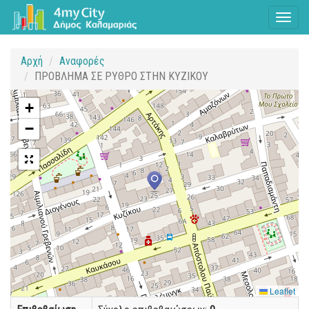
Toggl
naviga
Αρχή
Αναφορές
ΠΡΟΒΛΗΜΑ ΣΕ ΡΥΘΡΟ ΣΤΗΝ ΚΥΖΙΚΟΥ
+
−
Leaflet