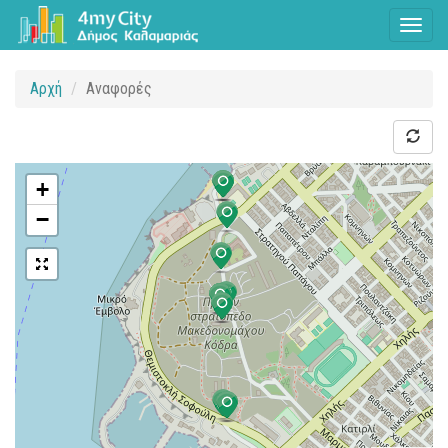
Toggl
naviga
Αρχή
Αναφορές
+
−