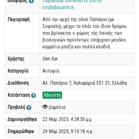
αναφοράς
Παρακαλώ συνδεθείτε για να
επιβεβαιώσετε
Περιγραφή
Από την αρχή τής οδού Παπάγου (με
Σοφούλη), μέχρι το πλάι τού ίδιου δρόμου,
που βρίσκεται ο χώρος τής Λαϊκής των
βιολογικών προϊόντων, υπάρχουν μεγάλα
κομμάτια μπάζα και πολλά κλαδιά.
Χρήστης
Dim Kar
Κατηγορία
Αυτοψία
Διεύθυνση
Αλ. Παπάγου 7, Καλαμαριά 551 31, Ελλάδα
Κατάσταση
Κλειστή
Προβολή
Δημόσια
Δημιουργήθηκε
22 Μαρ 2023, 4:28:30 μ.μ.
Ενημερώθηκε
29 Μαρ 2023, 9:15:18 π.μ.