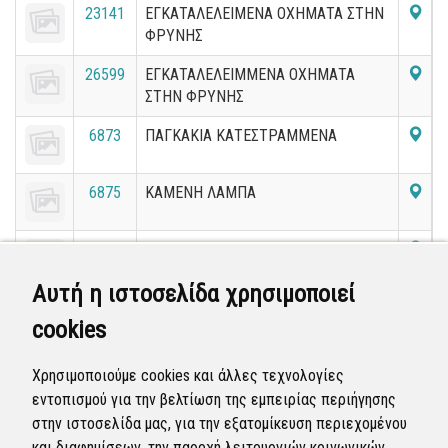
23141
ΕΓΚΑΤΑΛΕΛΕΙΜΕΝΑ ΟΧΗΜΑΤΑ ΣΤΗΝ
ΦΡΥΝΗΣ
26599
ΕΓΚΑΤΑΛΕΛΕΙΜΜΕΝΑ ΟΧΗΜΑΤΑ
ΣΤΗΝ ΦΡΥΝΗΣ
6873
ΠΑΓΚΑΚΙΑ ΚΑΤΕΣΤΡΑΜΜΕΝΑ
6875
ΚΑΜΕΝΗ ΛΑΜΠΑ
18150
ΕΓΚΑΤΑΛΕΛΕΙΜΜΕΝΟ ΟΧΗΜΑ ΣΤΗΝ
ΑΓ.ΣΤΡΑΤΙΩΤΟΥ
Αυτή η ιστοσελίδα χρησιμοποιεί
26106
Μαζεμα κλαδιων
cookies
38690
Δεντρο το οποιο ειναι ετοιμορροπο
Χρησιμοποιούμε cookies και άλλες τεχνολογίες
Άγνωστου Στρατιώτη
εντοπισμού για την βελτίωση της εμπειρίας περιήγησης
στην ιστοσελίδα μας, για την εξατομίκευση περιεχομένου
«
1
2
3
4
5
6
7
8
9
10
»
και διαφημίσεων, την παροχή λειτουργιών κοινωνικών