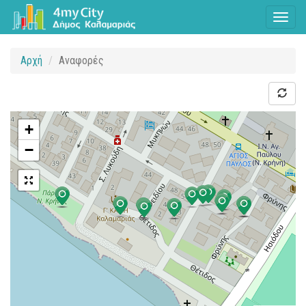
Toggl
naviga
Αρχή
Αναφορές
+
−