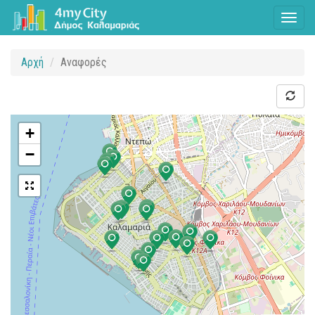
Toggl
naviga
Αρχή
Αναφορές
+
−