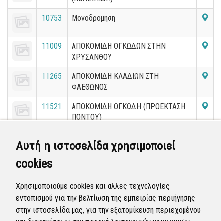
10753
Μονοδρομηση
11009
ΑΠΟΚΟΜΙΔΗ ΟΓΚΩΔΩΝ ΣΤΗΝ
ΧΡΥΣΑΝΘΟΥ
11265
ΑΠΟΚΟΜΙΔΗ ΚΛΑΔΙΩΝ ΣΤΗ
ΦΑΕΘΩΝΟΣ
11521
ΑΠΟΚΟΜΙΔΗ ΟΓΚΩΔΗ (ΠΡΟΕΚΤΑΣΗ
ΠΟΝΤΟΥ)
11777
ΑΠΟΚΟΜΙΔΗ ΟΓΚΩΔΗ ( ΣΤΗΝ
Αυτή η ιστοσελίδα χρησιμοποιεί
ΠΑΠΑΔΗΜΗΤΡΙΟΥ)
cookies
12289
ΑΠΟΚΟΜΙΔΗ ΚΛΑΔΙΩΝ
Χρησιμοποιούμε cookies και άλλες τεχνολογίες
εντοπισμού για την βελτίωση της εμπειρίας περιήγησης
«
3
4
5
6
7
8
9
10
11
12
στην ιστοσελίδα μας, για την εξατομίκευση περιεχομένου
»