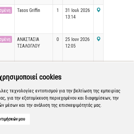
σμένη
Tasos Griffin
1
31 Ιουλ 2026
13:14
σμένη
ΑΝΑΣΤΑΣΙΑ
0
25 Ιουν 2026
ΤΣΑΛΟΓΛΟΥ
12:05
σμένη
0
19 Απρ 2022
13:52
χρησιμοποιεί cookies
λλες τεχνολογίες εντοπισμού για την βελτίωση της εμπειρίας
ας, για την εξατομίκευση περιεχομένου και διαφημίσεων, την
Εμφανίζονται
41-60
από
36.188
εγγραφές.
ών μέσων και την ανάλυση της επισκεψιμότητάς μας.
οτιμήσεών μου
Developed by
Tessera