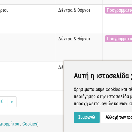
ριου
Δέντρα & θάμνοι
Προγραμματι
Δέντρα & θάμνοι
Προγραμματι
Δέντρα & θάμνοι
Προγραμματι
Αυτή η ιστοσελίδα 
Χρησιμοποιούμε cookies και ά
περιήγησης στην ιστοσελίδα μ
10
»
παροχή λειτουργιών κοινωνικ
Συμφωνώ
Αλλαγή των πρ
Απορρήτου
,
Cookies
)