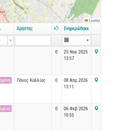
Leaflet
Χρήστης
Ενημερώθηκε
×
ν
0
25 Νοε 2025
13:57
σμένη
Πάνος Καλλίας
0
08 Απρ 2026
13:11
σμένη
0
06 Φεβ 2026
10:55