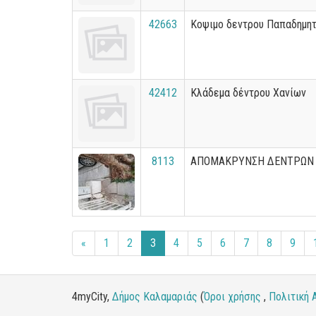
42663
Κοψιμο δεντρου Παπαδημητ
42412
Κλάδεμα δέντρου Χανίων
8113
ΑΠΟΜΑΚΡΥΝΣΗ ΔΕΝΤΡΩΝ
«
1
2
3
4
5
6
7
8
9
4myCity,
Δήμος Καλαμαριάς
(
Όροι χρήσης
,
Πολιτική 