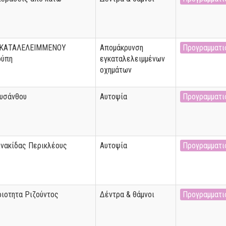
ΚΑΤΑΛΕΛΕΙΜΜΕΝΟΥ
Απομάκρυνση
Προγραμματι
ούπη
εγκαταλελειμμένων
οχημάτων
ρυσάνθου
Αυτοψία
Προγραμματι
ινακίδας Περικλέους
Αυτοψία
Προγραμματι
ριοτητα Ριζούντος
Δέντρα & θάμνοι
Προγραμματι