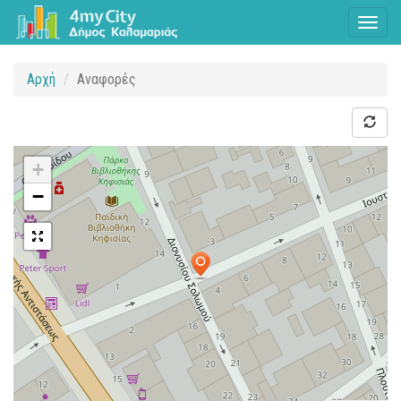
Toggl
naviga
Αρχή
Αναφορές
+
−