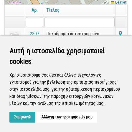
Leaflet
Αρ.
Τίτλος
2307
Πεζοδρομια κατεστραμμενα
Αυτή η ιστοσελίδα χρησιμοποιεί
Εμφανίζονται
41-41
από
41
εγγραφές.
«
1
2
3
»
cookies
Χρησιμοποιούμε cookies και άλλες τεχνολογίες
εντοπισμού για την βελτίωση της εμπειρίας περιήγησης
στην ιστοσελίδα μας, για την εξατομίκευση περιεχομένου
και διαφημίσεων, την παροχή λειτουργιών κοινωνικών
μέσων και την ανάλυση της επισκεψιμότητάς μας.
Συμφωνώ
Αλλαγή των προτιμήσεών μου
Developed by
Tessera