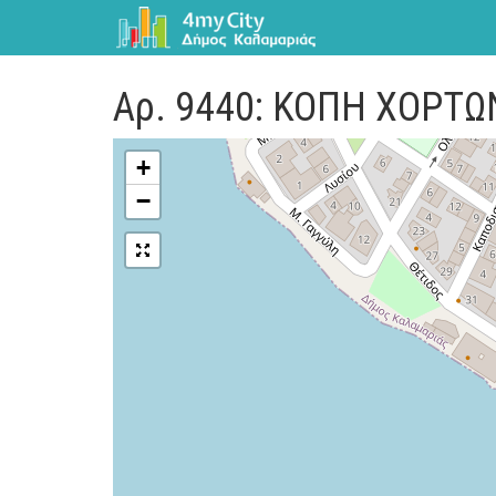
Αρ. 9440: ΚΟΠΗ ΧΟΡΤ
+
−