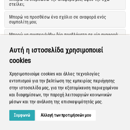
στείλει;
Μπορώ να προσθέσω ένα σχόλιο σε αναφορά ενός
συμπολίτη μου;
Μπορώ να συμπεριλάβω δύο προβλήματα σε μία αναφορά;
Τι γίνεται εάν ξεχάσω τον κωδικό πρόσβασης;
Αυτή η ιστοσελίδα χρησιμοποιεί
cookies
Μπορώ να παρακολουθώ τις αναφορές, χωρίς να είμαι
εγγεγραμμένος χρήστης;
Χρησιμοποιούμε cookies και άλλες τεχνολογίες
Πώς μπορώ να αναζητήσω μία συγκεκριμένη αναφορά;
εντοπισμού για την βελτίωση της εμπειρίας περιήγησης
στην ιστοσελίδα μας, για την εξατομίκευση περιεχομένου
και διαφημίσεων, την παροχή λειτουργιών κοινωνικών
μέσων και την ανάλυση της επισκεψιμότητάς μας.
Συμφωνώ
Αλλαγή των προτιμήσεών μου
Developed by
Tessera