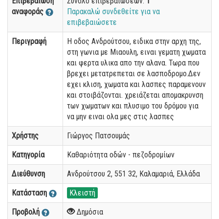
Επιβεβαίωση
Σύνολο επιβεβαιώσεων:
1
αναφοράς
Παρακαλώ συνδεθείτε για να
επιβεβαιώσετε
Περιγραφή
Η οδος Ανδρούτσου, ειδικα στην αρχη της,
στη γωνια με Μιαουλη, ειναι γεματη χωματα
και φερτα υλικα απο την αλανα. Τωρα που
βρεχει μετατρεπεται σε λασποδρομο.Δεν
εχει κλιση, χωματα και λασπες παραμενουν
και στοιβάζονται. χρειάζεται απομακρυνση
των χωματων και πλυσιμο του δρόμου για
να μην ειναι ολα μες στις λασπες
Χρήστης
Γιώργος Πατσουμάς
Κατηγορία
Καθαριότητα οδών - πεζοδρομίων
Διεύθυνση
Ανδρούτσου 2, 551 32, Καλαμαριά, Ελλάδα
Κατάσταση
Κλειστή
Προβολή
Δημόσια