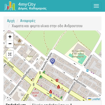
Toggl
naviga
Αρχή
Αναφορές
Χωματα και φερτα υλικα στην οδο Ανδρουτσου
+
−
Leaflet