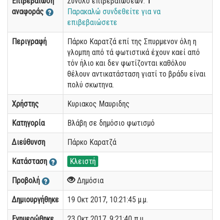
Επιβεβαίωση
Σύνολο επιβεβαιώσεων:
1
αναφοράς
Παρακαλώ συνδεθείτε για να
επιβεβαιώσετε
Περιγραφή
Πάρκο Καρατζά επί της Σπυρμενον όλη η
γλομπη από τά φωτιστικά έχουν καεί από
τόν ήλιο και δεν φωτίζονται καθόλου
θέλουν αντικατάσταση γιατί το βράδυ είναι
πολύ σκωτηνα.
Χρήστης
Κυριακος Μαυριδης
Κατηγορία
Βλάβη σε δημόσιο φωτισμό
Διεύθυνση
Πάρκο Καρατζά
Κατάσταση
Κλειστή
Προβολή
Δημόσια
Δημιουργήθηκε
19 Οκτ 2017, 10:21:45 μ.μ.
Ενημερώθηκε
23 Οκτ 2017, 9:21:40 π.μ.