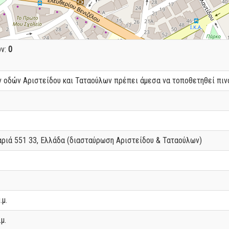
ων:
0
 οδών Αριστείδου και Ταταούλων πρέπει άμεσα να τοποθετηθεί πινακ
αριά 551 33, Ελλάδα (διασταύρωση Αριστείδου & Ταταούλων)
.μ.
μ.