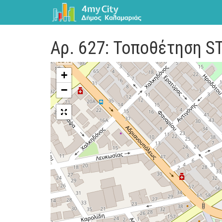
Αρ. 627: Τοποθέτηση S
+
−