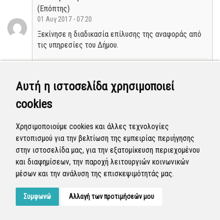
(Επόπτης)
01 Αυγ 2017 - 07:20
Ξεκίνησε η διαδικασία επίλυσης της αναφοράς από
τις υπηρεσίες του Δήμου.
Σε εξέλιξη
Αυτή η ιστοσελίδα χρησιμοποιεί
Τμήμα Έργων Συντήρησης & Σημάνσεων
cookies
(Επόπτης)
31 Ιουλ 2017 - 07:02
Χρησιμοποιούμε cookies και άλλες τεχνολογίες
Η αναφορά εξετάσθηκε, εμπίπτει στην αρμοδιότητα
εντοπισμού για την βελτίωση της εμπειρίας περιήγησης
του Δήμου και εμφανίζεται πλέον δημόσια.
στην ιστοσελίδα μας, για την εξατομίκευση περιεχομένου
και διαφημίσεων, την παροχή λειτουργιών κοινωνικών
Νέα
μέσων και την ανάλυση της επισκεψιμότητάς μας.
Συμφωνώ
Αλλαγή των προτιμήσεών μου
Developed by
Tessera