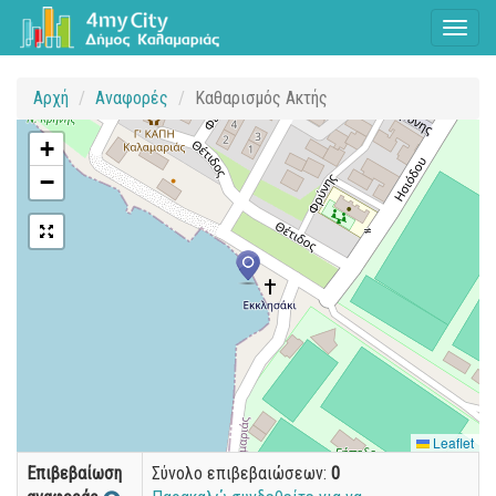
Toggl
naviga
Αρχή
Αναφορές
Καθαρισμός Ακτής
+
−
Leaflet
Επιβεβαίωση
Σύνολο επιβεβαιώσεων:
0