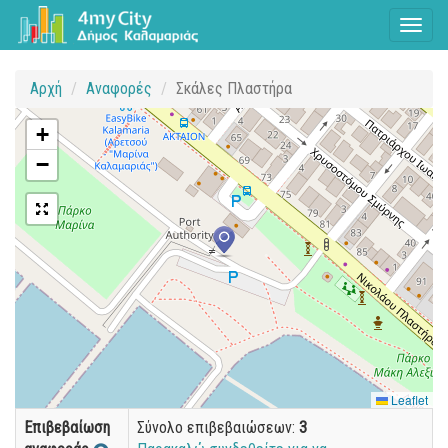
Toggl
naviga
Αρχή
Αναφορές
Σκάλες Πλαστήρα
+
−
Leaflet
Επιβεβαίωση
Σύνολο επιβεβαιώσεων:
3