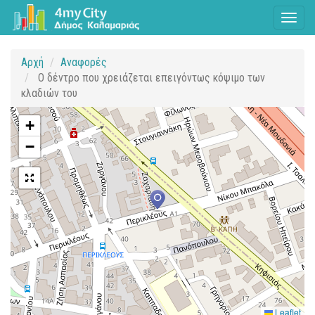
Toggl
naviga
Αρχή
Αναφορές
Ο δέντρο που χρειάζεται επειγόντως κόψιμο των
κλαδιών του
+
−
Leaflet