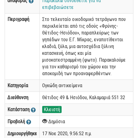
αναφοράς
Παρακαλώ συνδεθείτε για να
επιβεβαιώσετε
Περιγραφή
Στο τελευταίο οικοδομικό τετράγωνο που
περικλείεται από τις οδούς «Φρύνης-
Θέτιδος-Ησιόδου», παραπλεύρως των
γηπέδων του Ε.Γ. Μίκρας, εναποτίθενται
κλαδιά, ξύλα, μια αυτοσχέδια ξύλινη
κατασκευή, όπως και μία
μισοκατεστραμμένη (φωτο). Παρακαλούμε
για τον καθαρισμό του χώρου και την
αποκομιδή των προαναφερθέντων.
Κατηγορία
Ογκώδη αντικείμενα
Διεύθυνση
Θέτιδος 49 & Ησιόδου, Καλαμαριά 551 32
Κατάσταση
Κλειστή
Προβολή
Δημόσια
Δημιουργήθηκε
17 Νοε 2020, 9:56:52 π.μ.