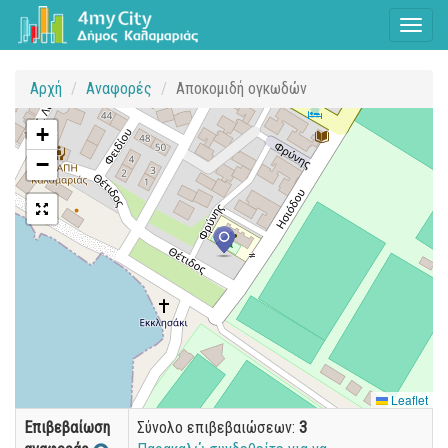
Toggl
naviga
Αρχή
Αναφορές
Αποκομιδή ογκωδών
+
−
Leaflet
Επιβεβαίωση
Σύνολο επιβεβαιώσεων:
3