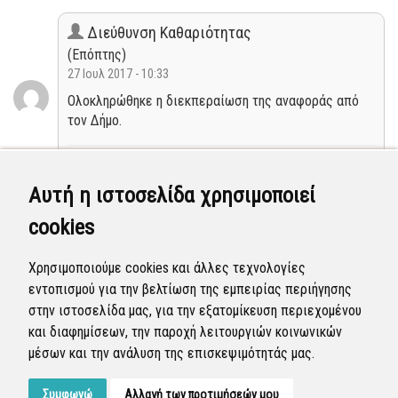
Διεύθυνση Καθαριότητας
(Επόπτης)
27 Ιουλ 2017 - 10:33
Ολοκληρώθηκε η διεκπεραίωση της αναφοράς από
τον Δήμο.
Κλειστή
Αυτή η ιστοσελίδα χρησιμοποιεί
Τμήμα Έργων Συντήρησης & Σημάνσεων
cookies
(Επόπτης)
05 Ιουλ 2017 - 12:23
Χρησιμοποιούμε cookies και άλλες τεχνολογίες
Η αναφορά εξετάσθηκε, εμπίπτει στην αρμοδιότητα
εντοπισμού για την βελτίωση της εμπειρίας περιήγησης
του Δήμου και εμφανίζεται πλέον δημόσια.
στην ιστοσελίδα μας, για την εξατομίκευση περιεχομένου
και διαφημίσεων, την παροχή λειτουργιών κοινωνικών
Νέα
μέσων και την ανάλυση της επισκεψιμότητάς μας.
Συμφωνώ
Αλλαγή των προτιμήσεών μου