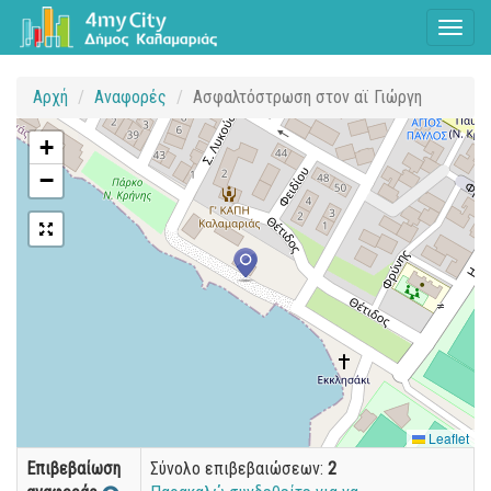
Toggl
naviga
Αρχή
Αναφορές
Ασφαλτόστρωση στον αϊ Γιώργη
+
−
Leaflet
Επιβεβαίωση
Σύνολο επιβεβαιώσεων:
2