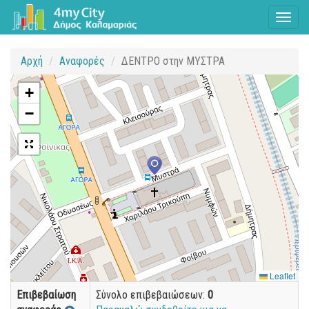
Toggl
naviga
Αρχή
Αναφορές
ΔΕΝΤΡΟ στην ΜΥΣΤΡΑ
+
−
Leaflet
Επιβεβαίωση
Σύνολο επιβεβαιώσεων:
0