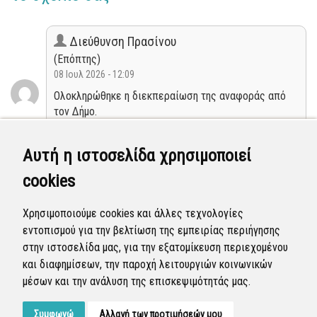
Διεύθυνση Πρασίνου
(Επόπτης)
08 Ιουλ 2026 - 12:09
Ολοκληρώθηκε η διεκπεραίωση της αναφοράς από
τον Δήμο.
Κλειστή
Αυτή η ιστοσελίδα χρησιμοποιεί
cookies
Διεύθυνση Πρασίνου
(Επόπτης)
Χρησιμοποιούμε cookies και άλλες τεχνολογίες
07 Ιουλ 2026 - 06:51
εντοπισμού για την βελτίωση της εμπειρίας περιήγησης
Η αναφορά προγραμματίστηκε να επιλυθεί.
στην ιστοσελίδα μας, για την εξατομίκευση περιεχομένου
και διαφημίσεων, την παροχή λειτουργιών κοινωνικών
Προγραμματισμένη
μέσων και την ανάλυση της επισκεψιμότητάς μας.
Συμφωνώ
Αλλαγή των προτιμήσεών μου