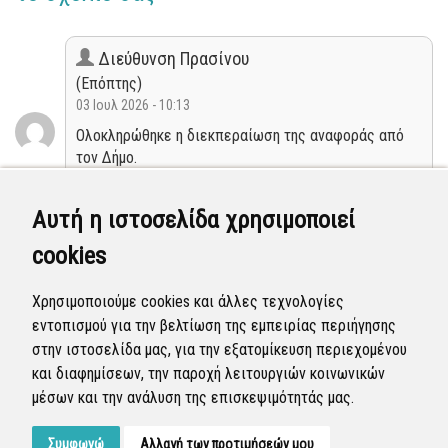
Διεύθυνση Πρασίνου
(Επόπτης)
03 Ιουλ 2026 - 10:13
Ολοκληρώθηκε η διεκπεραίωση της αναφοράς από
τον Δήμο.
Κλειστή
Αυτή η ιστοσελίδα χρησιμοποιεί
cookies
Διεύθυνση Πρασίνου
(Επόπτης)
Χρησιμοποιούμε cookies και άλλες τεχνολογίες
02 Ιουλ 2026 - 12:03
εντοπισμού για την βελτίωση της εμπειρίας περιήγησης
Η αναφορά προγραμματίστηκε να επιλυθεί.
στην ιστοσελίδα μας, για την εξατομίκευση περιεχομένου
και διαφημίσεων, την παροχή λειτουργιών κοινωνικών
Προγραμματισμένη
μέσων και την ανάλυση της επισκεψιμότητάς μας.
Συμφωνώ
Αλλαγή των προτιμήσεών μου