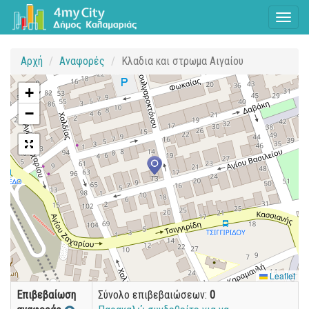
Toggl
naviga
Αρχή
Αναφορές
Κλαδια και στρωμα Αιγαίου
+
−
Leaflet
Επιβεβαίωση
Σύνολο επιβεβαιώσεων:
0