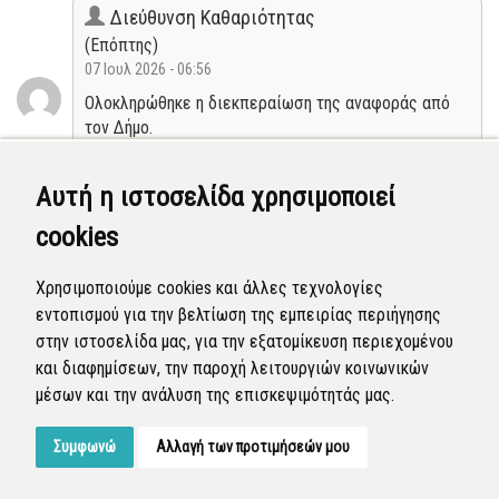
Διεύθυνση Καθαριότητας
(Επόπτης)
07 Ιουλ 2026 - 06:56
Ολοκληρώθηκε η διεκπεραίωση της αναφοράς από
τον Δήμο.
Κλειστή
Αυτή η ιστοσελίδα χρησιμοποιεί
cookies
Διεύθυνση Καθαριότητας
(Επόπτης)
Χρησιμοποιούμε cookies και άλλες τεχνολογίες
04 Ιουλ 2026 - 03:26
εντοπισμού για την βελτίωση της εμπειρίας περιήγησης
Η αναφορά προγραμματίστηκε να επιλυθεί.
στην ιστοσελίδα μας, για την εξατομίκευση περιεχομένου
και διαφημίσεων, την παροχή λειτουργιών κοινωνικών
Προγραμματισμένη
μέσων και την ανάλυση της επισκεψιμότητάς μας.
Συμφωνώ
Αλλαγή των προτιμήσεών μου
Developed by
Tessera