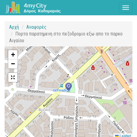
Toggl
naviga
Αρχή
Αναφορές
Πορτα παρατημενη στο πεζοδρομιο εξω απο το παρκο
Αιγαίου
+
−
Leaflet