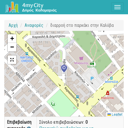
Toggl
naviga
Αρχή
Αναφορές
διαρροή στο παρκάκι στην Καλύβα
+
−
Leaflet
Επιβεβαίωση
Σύνολο επιβεβαιώσεων:
0