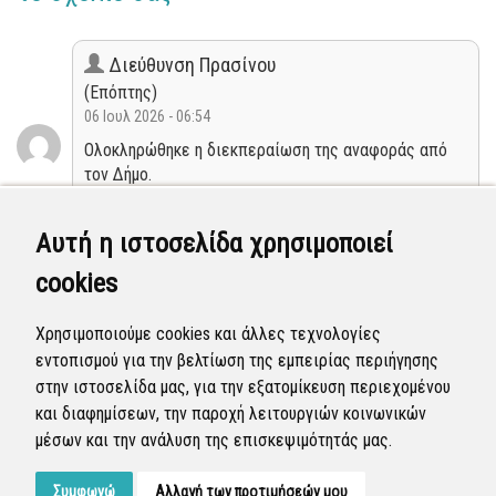
Διεύθυνση Πρασίνου
(Επόπτης)
06 Ιουλ 2026 - 06:54
Ολοκληρώθηκε η διεκπεραίωση της αναφοράς από
τον Δήμο.
Κλειστή
Αυτή η ιστοσελίδα χρησιμοποιεί
cookies
Διεύθυνση Πρασίνου
(Επόπτης)
Χρησιμοποιούμε cookies και άλλες τεχνολογίες
30 Ιουν 2026 - 14:19
εντοπισμού για την βελτίωση της εμπειρίας περιήγησης
Η αναφορά προγραμματίστηκε να επιλυθεί.
στην ιστοσελίδα μας, για την εξατομίκευση περιεχομένου
και διαφημίσεων, την παροχή λειτουργιών κοινωνικών
Προγραμματισμένη
μέσων και την ανάλυση της επισκεψιμότητάς μας.
Συμφωνώ
Αλλαγή των προτιμήσεών μου