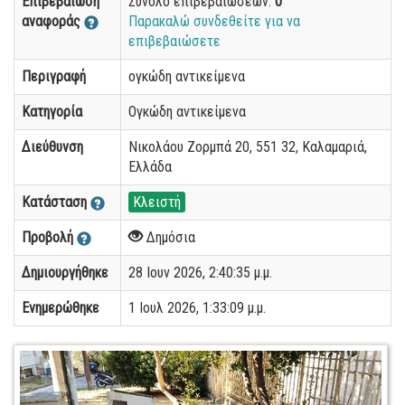
Επιβεβαίωση
Σύνολο επιβεβαιώσεων:
0
αναφοράς
Παρακαλώ συνδεθείτε για να
επιβεβαιώσετε
Περιγραφή
ογκώδη αντικείμενα
Κατηγορία
Ογκώδη αντικείμενα
Διεύθυνση
Νικολάου Ζορμπά 20, 551 32, Καλαμαριά,
Ελλάδα
Κατάσταση
Κλειστή
Προβολή
Δημόσια
Δημιουργήθηκε
28 Ιουν 2026, 2:40:35 μ.μ.
Ενημερώθηκε
1 Ιουλ 2026, 1:33:09 μ.μ.