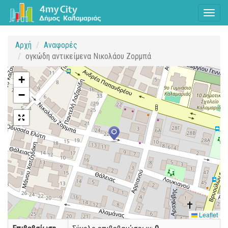
Toggl
naviga
Αρχή
Αναφορές
ογκώδη αντικείμενα Νικολάου Ζορμπά
+
−
Leaflet