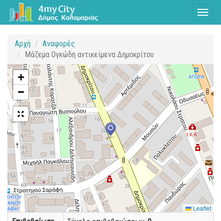
Toggl
naviga
Αρχή
Αναφορές
Μάζεμα Ογκώδη αντικείμενα Δημοκρίτου
+
−
Leaflet