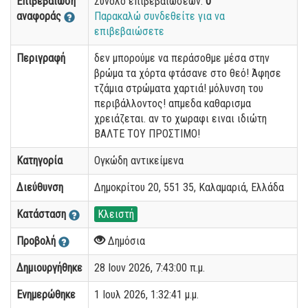
Επιβεβαίωση
Σύνολο επιβεβαιώσεων:
0
αναφοράς
Παρακαλώ συνδεθείτε για να
επιβεβαιώσετε
Περιγραφή
δεν μπορούμε να περάσοθμε μέσα στην
βρώμα τα χόρτα φτάσανε στο θεό! Άφησε
τζάμια στρώματα χαρτιά! μόλυνση του
περιβάλλοντος! απμεδα καθαρισμα
χρειάζεται. αν το χωραφι ειναι ιδιώτη
ΒΑΛΤΕ ΤΟΥ ΠΡΟΣΤΙΜΟ!
Κατηγορία
Ογκώδη αντικείμενα
Διεύθυνση
Δημοκρίτου 20, 551 35, Καλαμαριά, Ελλάδα
Κατάσταση
Κλειστή
Προβολή
Δημόσια
Δημιουργήθηκε
28 Ιουν 2026, 7:43:00 π.μ.
Ενημερώθηκε
1 Ιουλ 2026, 1:32:41 μ.μ.