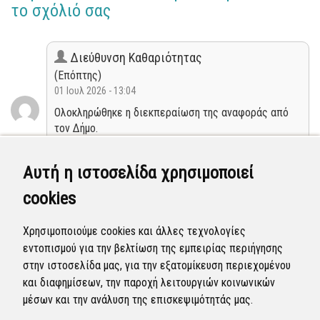
το σχόλιό σας
Διεύθυνση Καθαριότητας
(Επόπτης)
01 Ιουλ 2026 - 13:04
Ολοκληρώθηκε η διεκπεραίωση της αναφοράς από
τον Δήμο.
Κλειστή
Αυτή η ιστοσελίδα χρησιμοποιεί
cookies
Διεύθυνση Καθαριότητας
(Επόπτης)
Χρησιμοποιούμε cookies και άλλες τεχνολογίες
29 Ιουν 2026 - 03:29
εντοπισμού για την βελτίωση της εμπειρίας περιήγησης
Η αναφορά προγραμματίστηκε να επιλυθεί.
στην ιστοσελίδα μας, για την εξατομίκευση περιεχομένου
και διαφημίσεων, την παροχή λειτουργιών κοινωνικών
Προγραμματισμένη
μέσων και την ανάλυση της επισκεψιμότητάς μας.