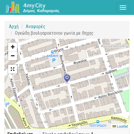
Toggl
naviga
Αρχή
Αναφορές
Ογκώδη βουλγαροκτονου γωνία με Θηχης
+
−
Leaflet