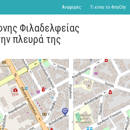
Αναφορές
Τι είναι το 4myCity
φνης Φιλαδελφείας
την πλευρά της