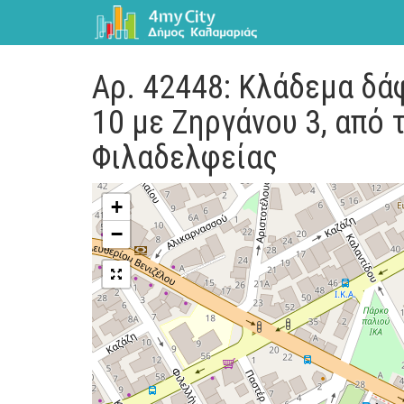
Αρ. 42448: Κλάδεμα δά
10 με Ζηργάνου 3, από 
Φιλαδελφείας
+
−