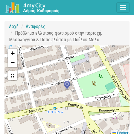
Toggl
naviga
Αρχή
Αναφορές
Πρόβλημα ελλιπούς φωτισμού στην περιοχή.
Μεσολογγίου & Παπαφλέσσα με Παύλου Μελα
+
−
Leaflet