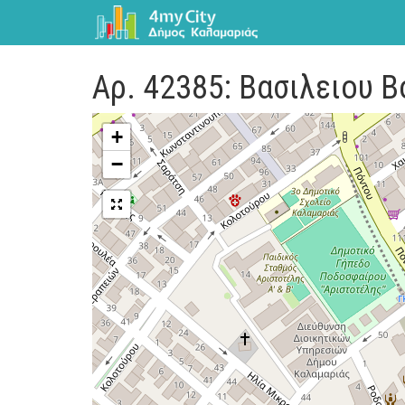
Αρ. 42385: Βασιλειου 
+
−