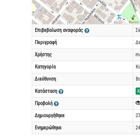
Επιβεβαίωση αναφοράς
Σ
Περιγραφή
Δε
Χρήστης
m
Κατηγορία
Κ
Διεύθυνση
Β
Κατάσταση
Κ
Προβολή
Δημιουργήθηκε
23
Ενημερώθηκε
24