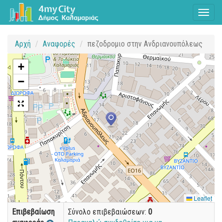
Toggl
naviga
Αρχή
Αναφορές
πεζοδρομιο στην Ανδριανουπόλεως
+
−
Leaflet
Επιβεβαίωση
Σύνολο επιβεβαιώσεων:
0