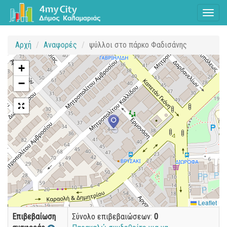
Toggl
naviga
Αρχή
Αναφορές
ψύλλοι στο πάρκο Φαδισάνης
+
−
Leaflet
Επιβεβαίωση
Σύνολο επιβεβαιώσεων:
0