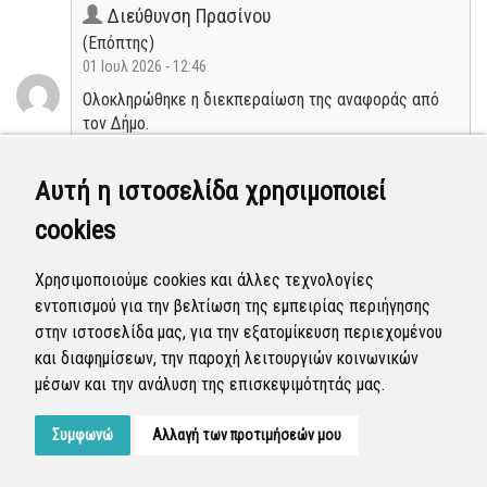
Διεύθυνση Πρασίνου
(Επόπτης)
01 Ιουλ 2026 - 12:46
Ολοκληρώθηκε η διεκπεραίωση της αναφοράς από
τον Δήμο.
Κλειστή
Αυτή η ιστοσελίδα χρησιμοποιεί
cookies
Διεύθυνση Πρασίνου
(Επόπτης)
Χρησιμοποιούμε cookies και άλλες τεχνολογίες
22 Ιουν 2026 - 09:59
εντοπισμού για την βελτίωση της εμπειρίας περιήγησης
Η αναφορά προγραμματίστηκε να επιλυθεί.
στην ιστοσελίδα μας, για την εξατομίκευση περιεχομένου
και διαφημίσεων, την παροχή λειτουργιών κοινωνικών
Προγραμματισμένη
μέσων και την ανάλυση της επισκεψιμότητάς μας.
Συμφωνώ
Αλλαγή των προτιμήσεών μου
Developed by
Tessera