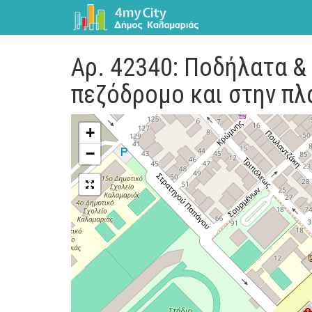
Αρ. 42340: Ποδήλατα & 
πεζόδρομο και στην πλ
+
−