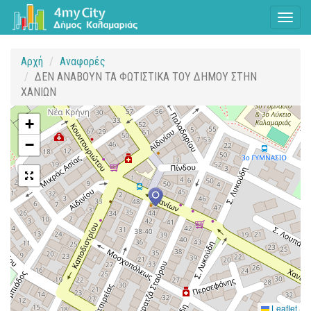
Toggl
naviga
Αρχή
Αναφορές
ΔΕΝ ΑΝΑΒΟΥΝ ΤΑ ΦΩΤΙΣΤΙΚΑ ΤΟΥ ΔΗΜΟΥ ΣΤΗΝ
ΧΑΝΙΩΝ
+
−
Leaflet