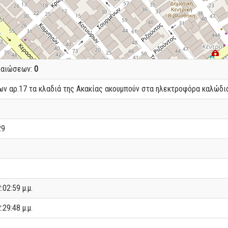
βαιώσεων:
0
ων αρ.17 τα κλαδιά της Ακακίας ακουμπούν στα ηλεκτροφόρα καλώδι
29
:02:59 μ.μ.
:29:48 μ.μ.