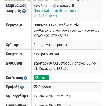
Επιβεβαίωση
Σύνολο επιβεβαιώσεων:
0
αναφοράς
Παρακαλώ συνδεθείτε για να
επιβεβαιώσετε
Περιγραφή
Παπάγου 33 καί Μπάλα γωνία
ακαθάριστο οικόπεδο εντός αστικού ιστού
ΚΊΝΔΥΝΟΣ ΠΥΡΚΑΓΙΆΣ
Χρήστης
George Makridopoulos
Κατηγορία
Δέντρα & θάμνοι
Διεύθυνση
Στρατάρχου Αλεξάνδρου Παπάγου 33, 551
31, Καλαμαριά, Ελλάδα
Κατάσταση
Κλειστή
Προβολή
Δημόσια
Δημιουργήθηκε
19 Ιουν 2026, 8:25:47 π.μ.
Ενημερώθηκε
30 Ιουν 2026, 8:02:26 π.μ.