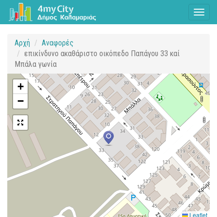
Toggl
naviga
Αρχή
Αναφορές
επικίνδυνο ακαθάριστο οικόπεδο Παπάγου 33 καί
Μπάλα γωνία
+
−
Leaflet