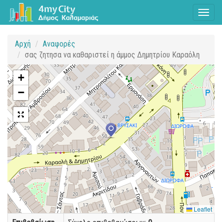
Toggl
naviga
Αρχή
Αναφορές
σας ζητησα να καθαριστεί η άμμος Δημητρίου Καραόλη
+
−
Leaflet