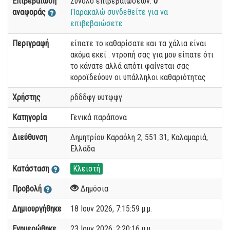
Επιβεβαίωση
Σύνολο επιβεβαιώσεων:
0
αναφοράς
Παρακαλώ συνδεθείτε για να
επιβεβαιώσετε
Περιγραφή
είπατε το καθαρίσατε και τα χάλια είναι
ακόμα εκεί . ντροπή σας για μου είπατε ότι
το κάνατε αλλά απότι φαίνεται σας
κοροϊδεύουν οι υπάλληλοι καθαριότητας
Χρήστης
ρδδδφγ υυτφφγ
Κατηγορία
Γενικά παράπονα
Διεύθυνση
Δημητρίου Καραόλη 2, 551 31, Καλαμαριά,
Ελλάδα
Κατάσταση
Κλειστή
Προβολή
Δημόσια
Δημιουργήθηκε
18 Ιουν 2026, 7:15:59 μ.μ.
Ενημερώθηκε
23 Ιουν 2026, 2:20:16 μ.μ.