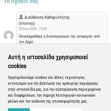
το σχόλιό σας
Διεύθυνση Καθαριότητας
(Επόπτης)
23 Ιουν 2026 - 13:05
Ολοκληρώθηκε η διεκπεραίωση της αναφοράς από
τον Δήμο.
Κλειστή
Αυτή η ιστοσελίδα χρησιμοποιεί
cookies
Διεύθυνση Καθαριότητας
(Επόπτης)
Χρησιμοποιούμε cookies και άλλες τεχνολογίες
19 Ιουν 2026 - 03:36
εντοπισμού για την βελτίωση της εμπειρίας περιήγησης
Η αναφορά προγραμματίστηκε να επιλυθεί.
στην ιστοσελίδα μας, για την εξατομίκευση περιεχομένου
και διαφημίσεων, την παροχή λειτουργιών κοινωνικών
Προγραμματισμένη
μέσων και την ανάλυση της επισκεψιμότητάς μας.