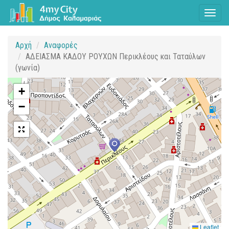
Toggl
naviga
Αρχή
Αναφορές
ΑΔΕΙΑΣΜΑ ΚΑΔΟΥ ΡΟΥΧΩΝ Περικλέους και Ταταύλων
(γωνία)
+
−
Leaflet