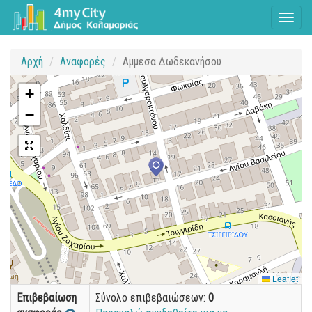
Toggl
naviga
Αρχή
Αναφορές
Αμμεσα Δωδεκανήσου
+
−
Leaflet
Επιβεβαίωση
Σύνολο επιβεβαιώσεων:
0