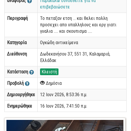
αναφοράς
Παρακαλώ συνδεθείτε για να
επιβεβαιώσετε
Περιγραφή
Το πεταξαν ετση ... και θελει πολλη
προσεχει απο υπαλληλους και εργ γιατι
γυαλια ..... και σκουπισμα .....
Κατηγορία
Ογκώδη αντικείμενα
Διεύθυνση
Δωδεκανήσου 37, 551 31, Καλαμαριά,
Ελλάδακ
Κατάσταση
Κλειστή
Προβολή
Δημόσια
Δημιουργήθηκε
12 Ιουν 2026, 8:53:36 π.μ.
Ενημερώθηκε
16 Ιουν 2026, 7:41:50 π.μ.