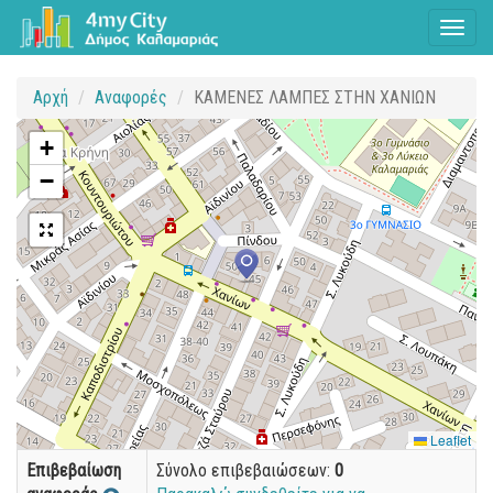
Toggl
naviga
Αρχή
Αναφορές
ΚΑΜΕΝΕΣ ΛΑΜΠΕΣ ΣΤΗΝ ΧΑΝΙΩΝ
+
−
Leaflet
Επιβεβαίωση
Σύνολο επιβεβαιώσεων:
0