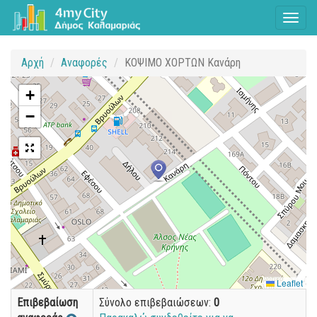
Toggl
naviga
Αρχή
Αναφορές
ΚΟΨΙΜΟ ΧΟΡΤΩΝ Κανάρη
+
−
Leaflet
Επιβεβαίωση
Σύνολο επιβεβαιώσεων:
0