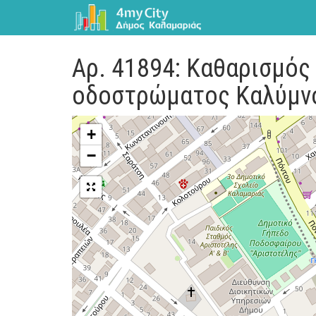
Αρ. 41894: Καθαρισμός
οδοστρώματος Καλύμν
+
−