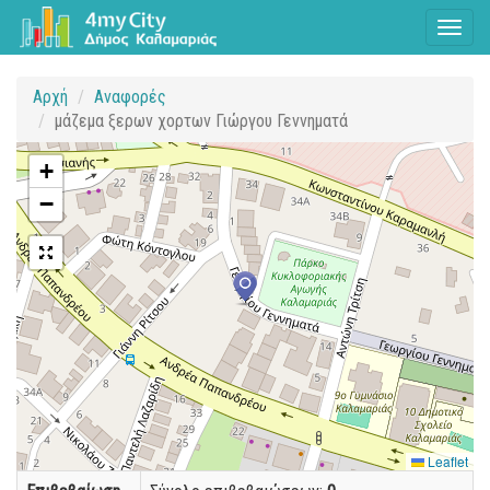
Toggl
naviga
Αρχή
Αναφορές
μάζεμα ξερων χορτων Γιώργου Γεννηματά
+
−
Leaflet