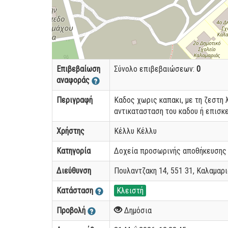
Επιβεβαίωση
Σύνολο επιβεβαιώσεων:
0
αναφοράς
Περιγραφή
Καδος χωρις καπακι, με τη ζεστη 
αντικατασταση του καδου ή επισκε
Χρήστης
Κέλλυ Κέλλυ
Κατηγορία
Δοχεία προσωρινής αποθήκευσης 
Διεύθυνση
Πουλαντζακη 14, 551 31, Καλαμαρι
Κατάσταση
Κλειστή
Προβολή
Δημόσια