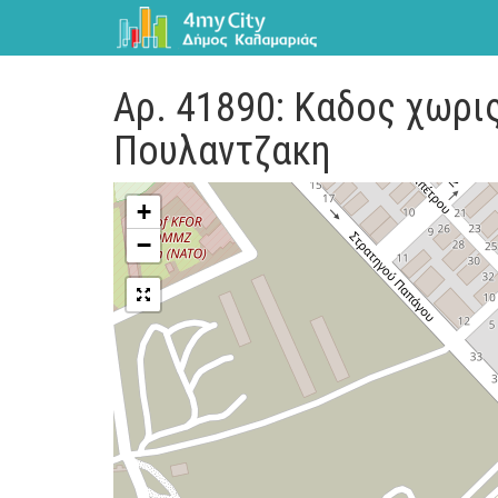
Αρ. 41890: Καδος χωρι
Πουλαντζακη
+
−