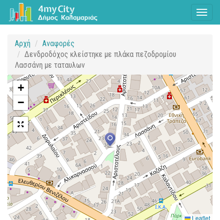
Toggl
naviga
Αρχή
Αναφορές
Δενδροδόχος κλείστηκε με πλάκα πεζοδρομίου
Λασσάνη με ταταυλων
+
−
Leaflet