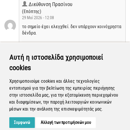
Διεύθυνση Πρασίνου
(Επόπτης)
29 Μαΐ 2026 - 12:08
το σημείο έχει ελεγχθεί. δεν υπάρχουν κοινόχρηστα
δένδρα.
Κλειστή
Αυτή η ιστοσελίδα χρησιμοποιεί
Διεύθυνση Πρασίνου
cookies
(Επόπτης)
29 Μαΐ 2026 - 12:07
Χρησιμοποιούμε cookies και άλλες τεχνολογίες
το σημείο έχει ελεγχθεί. δεν υπάρχουν κοινόχρηστα
εντοπισμού για την βελτίωση της εμπειρίας περιήγησης
δένδρα.
στην ιστοσελίδα μας, για την εξατομίκευση περιεχομένου
και διαφημίσεων, την παροχή λειτουργιών κοινωνικών
Νέα
μέσων και την ανάλυση της επισκεψιμότητάς μας.
Συμφωνώ
Αλλαγή των προτιμήσεών μου
Developed by
Tessera