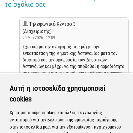
το σχόλιό σας
Τηλεφωνικό Κέντρο 3
(Διαχειριστής)
29 Μαΐ 2026 - 12:09
Σχετικά με την αναφοράς σας μέχρι την
εγκατάσταση της Δημοτικής Αστυνομίας μετά τον
διορισμό και την ορκωμοσία των Δημοτικών
Αστυνόμων και μέχρι να της αποδοθεί η αρμοδιότητα
αστυνόμευσης για την παράνομη στάθμευση σύμφωνα
με τα κριτήρια που θέτει ο νομοθέτης, μπορείτε να
απευθύνεστε άμεσα στην Τροχαία Θεσ/νίκης
Αυτή η ιστοσελίδα χρησιμοποιεί
καλώντας την άμεση δράση Θεσσαλονίκης (100 )
cookies
ώστε να διατίθεται χωρίς καθυστέρηση αστυνομική
δύναμη για την διαπίστωση της καταγγελίας για
παράνομη στάθμευση οχημάτων εντός πεζοδρομίου.
Χρησιμοποιούμε cookies και άλλες τεχνολογίες
Ολοκληρώθηκε η διεκπεραίωση της αναφοράς από
εντοπισμού για την βελτίωση της εμπειρίας περιήγησης
τον Δήμο.
στην ιστοσελίδα μας, για την εξατομίκευση περιεχομένου