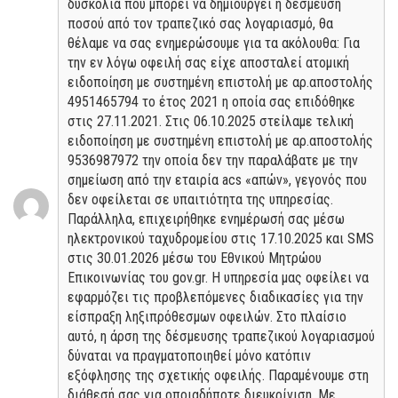
δυσκολία που μπορεί να δημιουργεί η δέσμευση
ποσού από τον τραπεζικό σας λογαριασμό, θα
θέλαμε να σας ενημερώσουμε για τα ακόλουθα: Για
την εν λόγω οφειλή σας είχε αποσταλεί ατομική
ειδοποίηση με συστημένη επιστολή με αρ.αποστολής
4951465794 το έτος 2021 η οποία σας επιδόθηκε
στις 27.11.2021. Στις 06.10.2025 στείλαμε τελική
ειδοποίηση με συστημένη επιστολή με αρ.αποστολής
9536987972 την οποία δεν την παραλάβατε με την
σημείωση από την εταιρία acs «απών», γεγονός που
δεν οφείλεται σε υπαιτιότητα της υπηρεσίας.
Παράλληλα, επιχειρήθηκε ενημέρωσή σας μέσω
ηλεκτρονικού ταχυδρομείου στις 17.10.2025 και SMS
στις 30.01.2026 μέσω του Εθνικού Μητρώου
Επικοινωνίας του gov.gr. Η υπηρεσία μας οφείλει να
εφαρμόζει τις προβλεπόμενες διαδικασίες για την
είσπραξη ληξιπρόθεσμων οφειλών. Στο πλαίσιο
αυτό, η άρση της δέσμευσης τραπεζικού λογαριασμού
δύναται να πραγματοποιηθεί μόνο κατόπιν
εξόφλησης της σχετικής οφειλής. Παραμένουμε στη
διάθεσή σας για οποιαδήποτε διευκρίνιση. Με